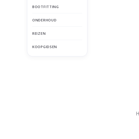
BOOTFITTING
ONDERHOUD
REIZEN
KOOPGIDSEN
Nu gesloten
Zomervakantie
H
Maandag
Gesloten
Dinsdag
Gesloten