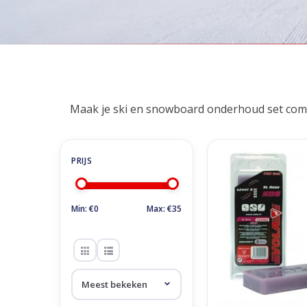
Home
/
Winkel
/
Accessoires
/
Slijpen & Waxen
/
Wax
Wax
Maak je ski en snowboard onderhoud set com
Vola Slalom EDS Bas
gram
TOEVOEGEN AAN WI
Min: €
0
Max: €
35