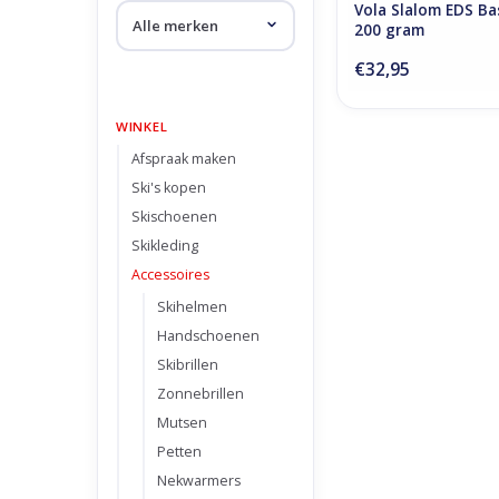
Vola Slalom EDS B
200 gram
€32,95
WINKEL
Afspraak maken
Ski's kopen
Skischoenen
Skikleding
Accessoires
Skihelmen
Handschoenen
Skibrillen
Zonnebrillen
Mutsen
Petten
Nekwarmers