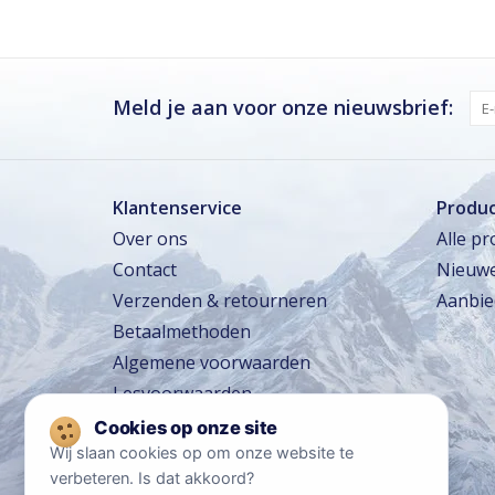
Woensdag
Gesloten
Donderdag · vandaag
Gesloten
Vrijdag
Gesloten
Meld je aan voor onze nieuwsbrief:
Zaterdag
Gesloten
Zondag
Gesloten
Klantenservice
Produ
Over ons
Alle p
Zomervakantie
Contact
Nieuwe
TOT 16 AUG
Gesloten
Verzenden & retourneren
Aanbie
Winkeltraining
13 SEP – 16 SEP
Beperkt geopend
Betaalmethoden
Lerarentraining
14 OKT – 17 OKT
Algemene voorwaarden
Beperkt geopend
Lesvoorwaarden
Kerstavond
24 DEC
Sluit om 14:00
Reisvoorwaarden
Wij slaan cookies op om onze website te
Privacy policy
verbeteren. Is dat akkoord?
Disclaimer