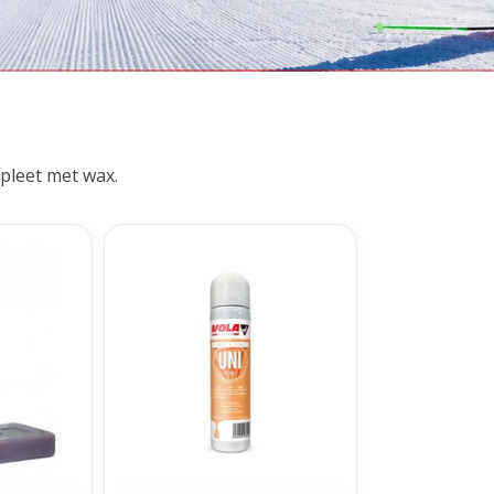
pleet met wax.
e Wax 200
Vola Spraywax Universeel 75 ml
TOEVOEGEN AAN WINKELWAGEN
NKELWAGEN