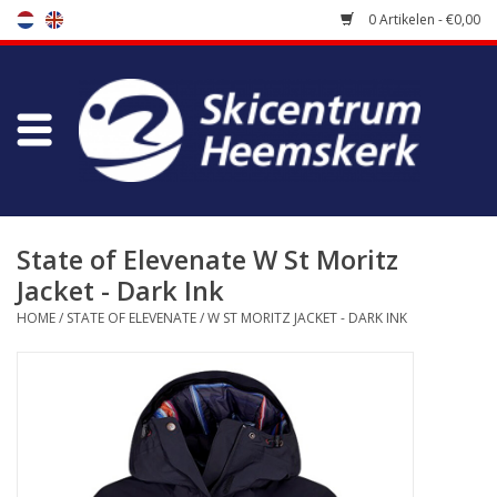
0 Artikelen - €0,00
Winkel
Skischool
Bootfitting
State of Elevenate W St Moritz
Jacket - Dark Ink
Onderhoud
HOME
/
STATE OF ELEVENATE
/
W ST MORITZ JACKET - DARK INK
Reizen
Koopgidsen