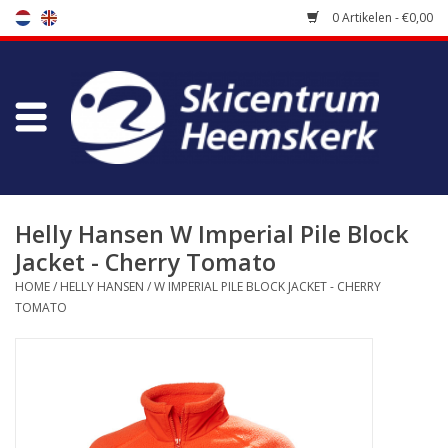
0 Artikelen - €0,00
Winkel
Skischool
Bootfitting
Helly Hansen W Imperial Pile Block
Jacket - Cherry Tomato
Onderhoud
HOME
/
HELLY HANSEN
/
W IMPERIAL PILE BLOCK JACKET - CHERRY
TOMATO
Reizen
Koopgidsen