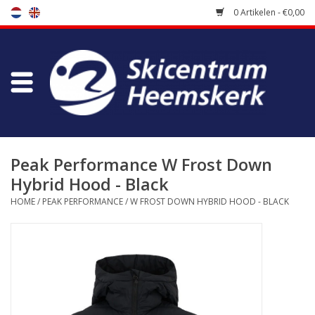
0 Artikelen - €0,00
Winkel
Skischool
Bootfitting
Peak Performance W Frost Down
Hybrid Hood - Black
Onderhoud
HOME
/
PEAK PERFORMANCE
/
W FROST DOWN HYBRID HOOD - BLACK
Reizen
Koopgidsen