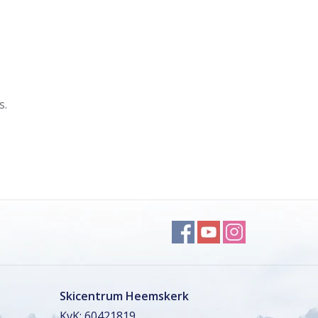
s.
Skicentrum Heemskerk
KvK: 60421819