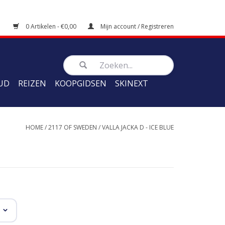
0 Artikelen - €0,00
Mijn account / Registreren
UD
REIZEN
KOOPGIDSEN
SKINEXT
HOME
/
2117 OF SWEDEN
/
VALLA JACKA D - ICE BLUE