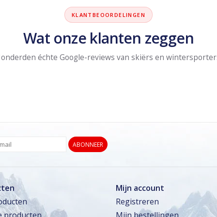
KLANTBEOORDELINGEN
Wat onze klanten zeggen
onderden échte Google-reviews van skiërs en wintersporter
ABONNEER
cten
Mijn account
roducten
Registreren
 producten
Mijn bestellingen