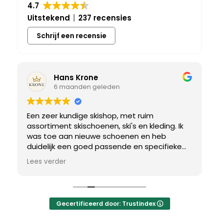
4.7
Uitstekend
237 recensies
Schrijf een recensie
Hans Krone
6 maanden geleden
Een zeer kundige skishop, met ruim
assortiment skischoenen, ski's en kleding. Ik
was toe aan nieuwe schoenen en heb
duidelijk een goed passende en specifieke
breedtemaat nodig. Er werd uitgebreid de
Lees verder
tijd genomen om de juiste schoen te vinden.
Uiteindelijk een perfect bij mij passend paar
gevonden, waar met een paar kleine
aanpassing het perfecte model van werd
Gecertificeerd door: Trustindex
gemaakt.