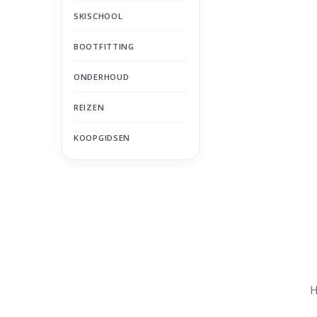
SKISCHOOL
BOOTFITTING
ONDERHOUD
REIZEN
KOOPGIDSEN
Nu gesloten
Zomervakantie
H
Maandag
Gesloten