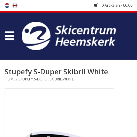
0 Artikelen - €0,00
Winkel
Skischool
Bootfitting
Stupefy S-Duper Skibril White
HOME
/
STUPEFY S-DUPER SKIBRIL WHITE
Onderhoud
Reizen
Koopgidsen