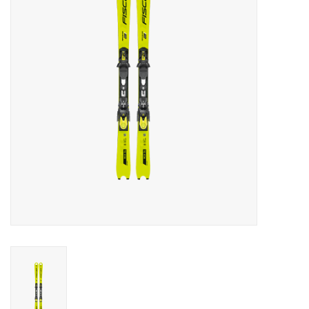
Skinext