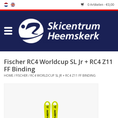
0 Artikelen - €0,00
Winkel
Skischool
Bootfitting
Fischer RC4 Worldcup SL Jr + RC4 Z11
FF Binding
Onderhoud
HOME
/
FISCHER
/
RC4 WORLDCUP SL JR + RC4 Z11 FF BINDING
Reizen
Koopgidsen