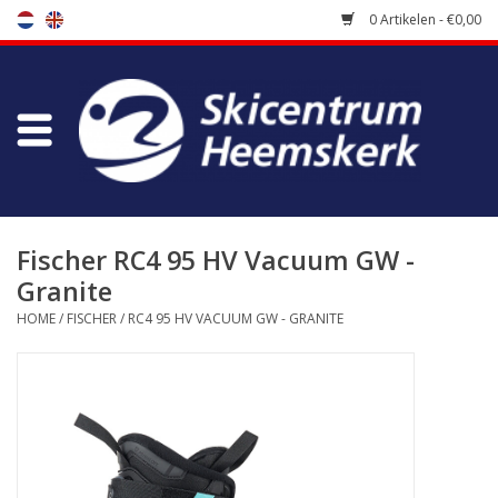
0 Artikelen - €0,00
Winkel
Skischool
Bootfitting
Fischer RC4 95 HV Vacuum GW -
Granite
Onderhoud
HOME
/
FISCHER
/
RC4 95 HV VACUUM GW - GRANITE
Reizen
Koopgidsen