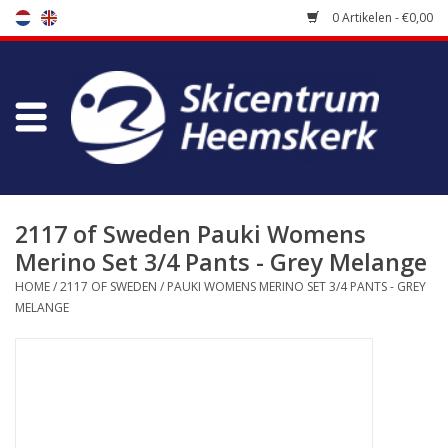
0 Artikelen - €0,00
Winkel
Skischool
Bootfitting
2117 of Sweden Pauki Womens
Merino Set 3/4 Pants - Grey Melange
Onderhoud
HOME
/
2117 OF SWEDEN
/
PAUKI WOMENS MERINO SET 3/4 PANTS - GREY
MELANGE
Reizen
Koopgidsen