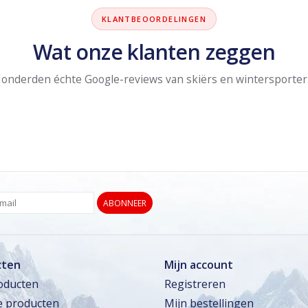
KLANTBEOORDELINGEN
Wat onze klanten zeggen
onderden échte Google-reviews van skiërs en wintersporter
ABONNEER
cten
Mijn account
roducten
Registreren
 producten
Mijn bestellingen