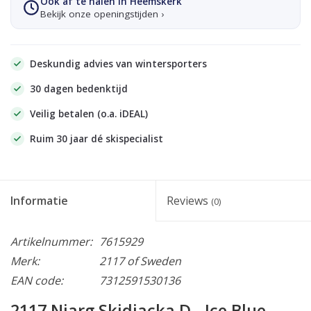
Ook af te halen in Heemskerk
Bekijk onze openingstijden ›
Deskundig advies van wintersporters
30 dagen bedenktijd
Veilig betalen (o.a. iDEAL)
Ruim 30 jaar dé skispecialist
Informatie
Reviews
(0)
Artikelnummer:
7615929
Merk:
2117 of Sweden
EAN code:
7312591530136
2117 Njarg Skidjacka D - Ice Blue