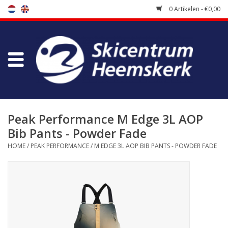
0 Artikelen - €0,00
Winkel
Skischool
Bootfitting
Peak Performance M Edge 3L AOP
Bib Pants - Powder Fade
Onderhoud
HOME
/
PEAK PERFORMANCE
/
M EDGE 3L AOP BIB PANTS - POWDER FADE
Reizen
Koopgidsen