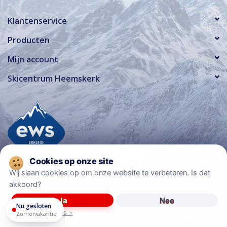
Klantenservice
Producten
Mijn account
Skicentrum Heemskerk
Wij slaan cookies op om onze website te verbeteren. Is dat
akkoord?
© Copyright 2026 Skicentrum Heemskerk
Ja
Nee
Nu gesloten
Meer over cookies »
Zomervakantie