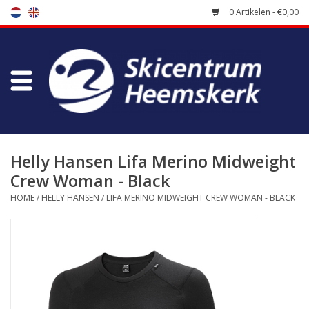
0 Artikelen - €0,00
Winkel
Skischool
Bootfitting
Helly Hansen Lifa Merino Midweight
Crew Woman - Black
Onderhoud
HOME
/
HELLY HANSEN
/
LIFA MERINO MIDWEIGHT CREW WOMAN - BLACK
Reizen
Koopgidsen