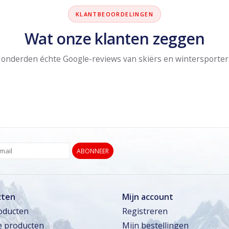
KLANTBEOORDELINGEN
Wat onze klanten zeggen
onderden échte Google-reviews van skiërs en wintersporter
ABONNEER
cten
Mijn account
roducten
Registreren
 producten
Mijn bestellingen