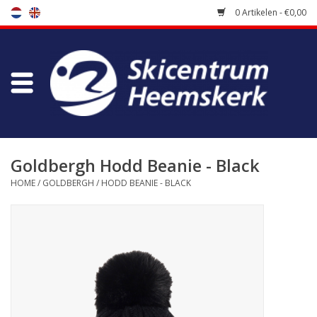
0 Artikelen - €0,00
Winkel
Skischool
Bootfitting
Goldbergh Hodd Beanie - Black
HOME
/
GOLDBERGH
/
HODD BEANIE - BLACK
Onderhoud
Reizen
Koopgidsen