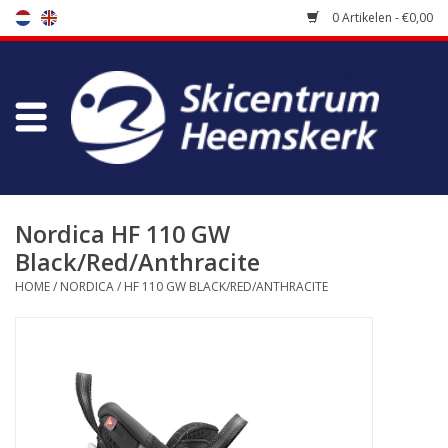
0 Artikelen - €0,00
Winkel
Skischool
Bootfitting
Nordica HF 110 GW
Black/Red/Anthracite
Onderhoud
HOME
/
NORDICA
/
HF 110 GW BLACK/RED/ANTHRACITE
Reizen
Koopgidsen