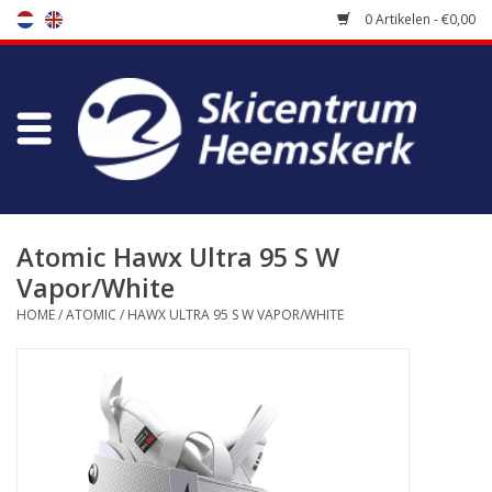
0 Artikelen - €0,00
Winkel
Skischool
Bootfitting
Atomic Hawx Ultra 95 S W
Vapor/White
Onderhoud
HOME
/
ATOMIC
/
HAWX ULTRA 95 S W VAPOR/WHITE
Reizen
Koopgidsen