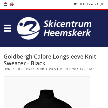
0 Artikelen - €0,00
Winkel
Skischool
Bootfitting
Goldbergh Calore Longsleeve Knit
Sweater - Black
Onderhoud
HOME
/
GOLDBERGH
/
CALORE LONGSLEEVE KNIT SWEATER - BLACK
Reizen
Koopgidsen