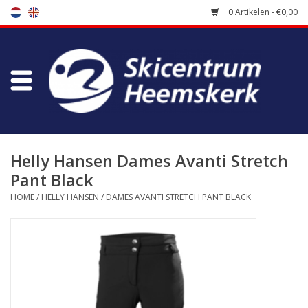
0 Artikelen - €0,00
Winkel
Skischool
Bootfitting
Helly Hansen Dames Avanti Stretch
Pant Black
Onderhoud
HOME
/
HELLY HANSEN
/
DAMES AVANTI STRETCH PANT BLACK
Reizen
Koopgidsen