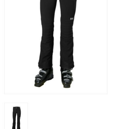
Skinext