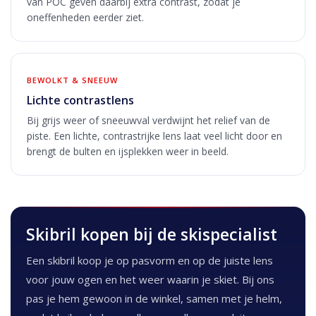
van POC geven daarbij extra contrast, zodat je
oneffenheden eerder ziet.
BEWOLKT & SNEEUW
Lichte contrastlens
Bij grijs weer of sneeuwval verdwijnt het relief van de
piste. Een lichte, contrastrijke lens laat veel licht door en
brengt de bulten en ijsplekken weer in beeld.
Skibril kopen bij de skispecialist
Een skibril koop je op pasvorm en op de juiste lens
voor jouw ogen en het weer waarin je skiet. Bij ons
pas je hem gewoon in de winkel, samen met je helm,