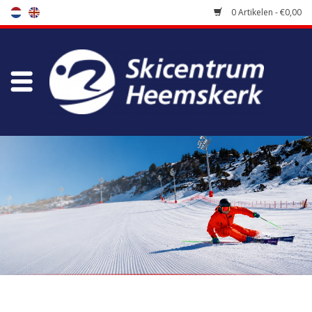
0 Artikelen - €0,00
Winkel
Skischool
Bootfitting
Onderhoud
Reizen
Koopgidsen
Home
/
Winkel
/
Accessoires
/
Skibrillen