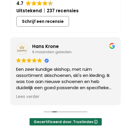
4.7
Uitstekend
237 recensies
Schrijf een recensie
Hans Krone
6 maanden geleden
Een zeer kundige skishop, met ruim
assortiment skischoenen, ski's en kleding. Ik
was toe aan nieuwe schoenen en heb
duidelijk een goed passende en specifieke
breedtemaat nodig. Er werd uitgebreid de
Lees verder
tijd genomen om de juiste schoen te vinden.
Uiteindelijk een perfect bij mij passend paar
gevonden, waar met een paar kleine
aanpassing het perfecte model van werd
Gecertificeerd door: Trustindex
gemaakt.