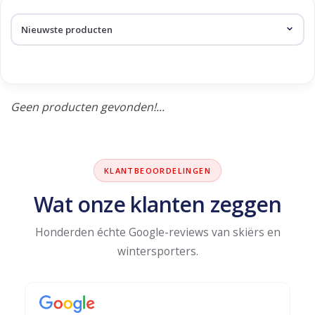
Skinext
Producten getagd met visor
Geen producten gevonden!...
KLANTBEOORDELINGEN
Wat onze klanten zeggen
Honderden échte Google-reviews van skiërs en
wintersporters.