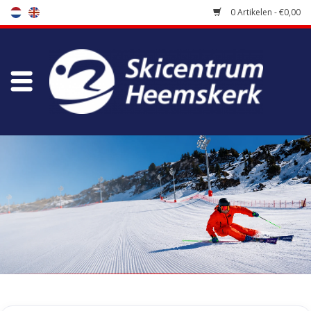
0 Artikelen - €0,00
Winkel
Skischool
Bootfitting
Onderhoud
Reizen
Koopgidsen
Home
/
Tags
/
visor