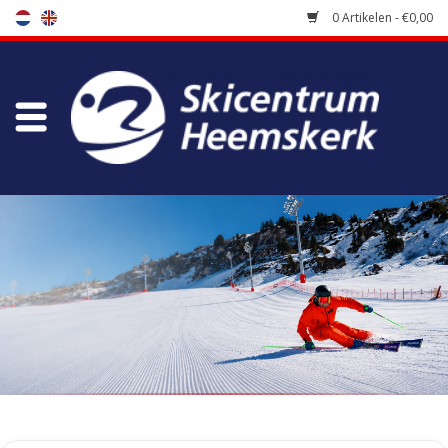
0 Artikelen - €0,00
Winkel
Skischool
Bootfitting
Onderhoud
Reizen
Koopgidsen
Home
/
Tags
/
ski jacket