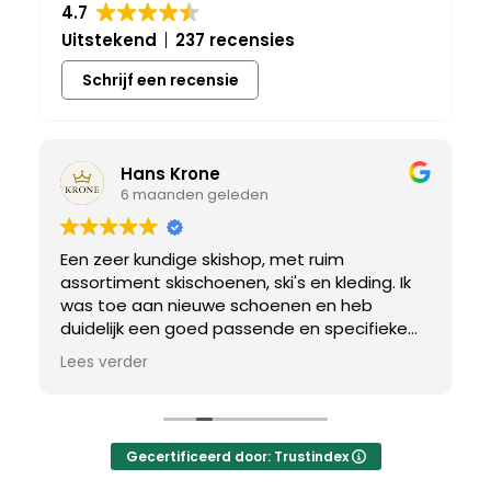
4.7
Uitstekend
237 recensies
Schrijf een recensie
Hans Krone
6 maanden geleden
Een zeer kundige skishop, met ruim
assortiment skischoenen, ski's en kleding. Ik
was toe aan nieuwe schoenen en heb
duidelijk een goed passende en specifieke
breedtemaat nodig. Er werd uitgebreid de
Lees verder
tijd genomen om de juiste schoen te vinden.
Uiteindelijk een perfect bij mij passend paar
gevonden, waar met een paar kleine
aanpassing het perfecte model van werd
Gecertificeerd door: Trustindex
gemaakt.