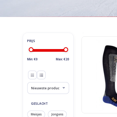
Home
/
Merken
X-Socks
X-Socks Ski Discover
TOEVOEGEN
Min: €
0
Max: €
20
GESLACHT
Meisjes
Jongens