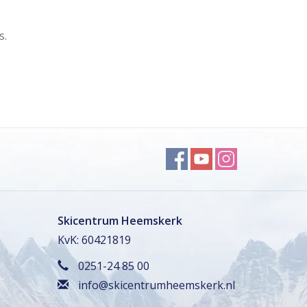
s.
Skicentrum Heemskerk
KvK: 60421819
0251-24 85 00
info@skicentrumheemskerk.nl