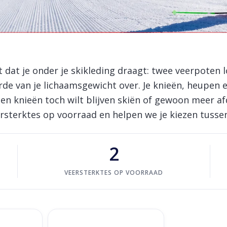
 dat je onder je skikleding draagt: twee veerpoten
e van je lichaamsgewicht over. Je knieën, heupen 
en knieën toch wilt blijven skiën of gewoon meer afda
sterktes op voorraad en helpen we je kiezen tussen 
2
VEERSTERKTES OP VOORRAAD
5-85 kg
Ski Mojo GOLD >75kg