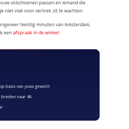
op jouw skischoenen passen en iemand die
je niet vlak voor vertrek zit te wachten.
, ongeveer twintig minuten van Amsterdam,
k een
afspraak in de winkel
.
 op basis van jouw gewicht
 breiden naar 48
ur