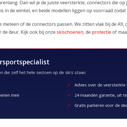
arenlang. Dan wil je de juiste veersterkte, connectors die 
j ons in de winkel, en beide modellen liggen op voorraad zodat 
 meteen of de connectors passen. We zitten vlak bij de A9
 de deur. Kijk ook bij onze
skischoenen
, de
protectie
of maa
rsportspecialist
 die zelf het hele seizoen op de ski's staan.
Advies over de veersterkte
hoenen mee
24 maanden garantie, uit te
Gratis parkeren voor de de