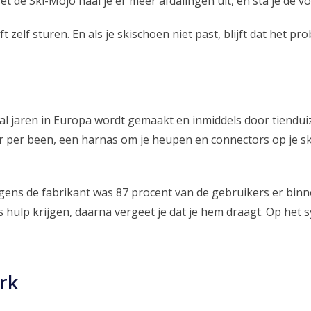
 de Ski-Mojo haal je er meer afdalingen uit, en sta je de vol
lijft zelf sturen. En als je skischoen niet past, blijft dat h
l jaren in Europa wordt gemaakt en inmiddels door tienduiz
 per been, een harnas om je heupen en connectors op je sk
ens de fabrikant was 87 procent van de gebruikers er binn
ulp krijgen, daarna vergeet je dat je hem draagt. Op het s
rk