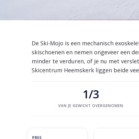
Home
/
Merken
/
Ski-Mojo
Ski-Mojo kniesteun
De Ski-Mojo is een mechanisch exoskelet
skischoenen en nemen ongeveer een derd
minder te verduren, of je nu met verslet
Skicentrum Heemskerk liggen beide veer
1/3
VAN JE GEWICHT OVERGENOMEN
Ski Mojo SILVER 5