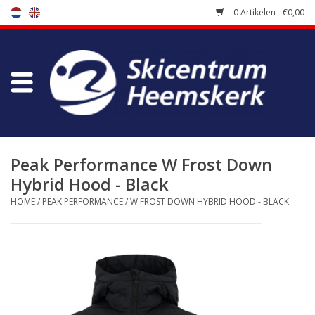
0 Artikelen - €0,00
Winkel
Skischool
Bootfitting
Peak Performance W Frost Down
Hybrid Hood - Black
Onderhoud
HOME
/
PEAK PERFORMANCE
/
W FROST DOWN HYBRID HOOD - BLACK
Reizen
Koopgidsen