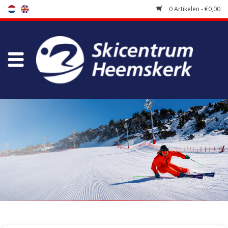
0 Artikelen - €0,00
Winkel
Skischool
Bootfitting
Onderhoud
Reizen
Koopgidsen
Home
/
Tags
/
xplore