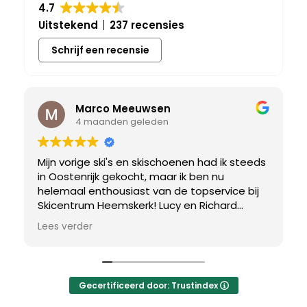
4.7
Uitstekend
237 recensies
Schrijf een recensie
Marco Meeuwsen
4 maanden geleden
Mijn vorige ski's en skischoenen had ik steeds
in Oostenrijk gekocht, maar ik ben nu
helemaal enthousiast van de topservice bij
Skicentrum Heemskerk! Lucy en Richard
hebben mijn verwachtingen ruimschoots
Lees verder
overtroffen met hun ervaring, productkennis
en klantgerichtheid. Ik heb de afgelopen 10
dagen onwijs genoten van mijn nieuwe
skischoenen op de piste. Ik verwijs mijn
Gecertificeerd door: Trustindex
sneeuwvrienden voortaan naar Skicentrum
Heemskerk!