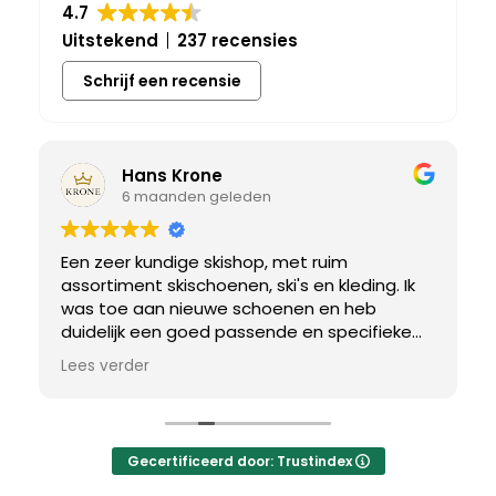
4.7
Uitstekend
237 recensies
Schrijf een recensie
Hans Krone
6 maanden geleden
Een zeer kundige skishop, met ruim
assortiment skischoenen, ski's en kleding. Ik
was toe aan nieuwe schoenen en heb
duidelijk een goed passende en specifieke
breedtemaat nodig. Er werd uitgebreid de
Lees verder
tijd genomen om de juiste schoen te vinden.
Uiteindelijk een perfect bij mij passend paar
gevonden, waar met een paar kleine
aanpassing het perfecte model van werd
Gecertificeerd door: Trustindex
gemaakt.