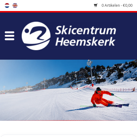
0 Artikelen - €0,00
Winkel
Skischool
Bootfitting
Onderhoud
Reizen
Koopgidsen
Home
/
Tags
/
kaja