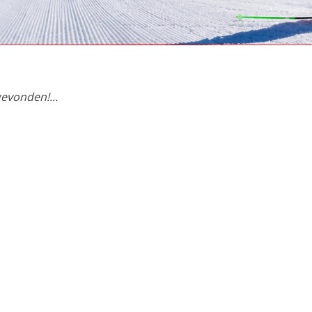
et intense
evonden!...