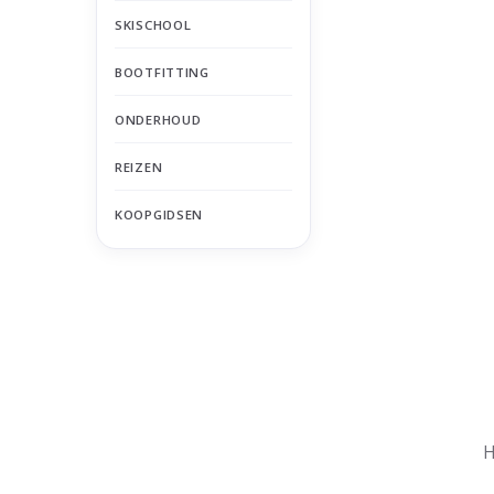
SKISCHOOL
BOOTFITTING
ONDERHOUD
REIZEN
KOOPGIDSEN
Nu gesloten
Zomervakantie
H
Maandag
Gesloten