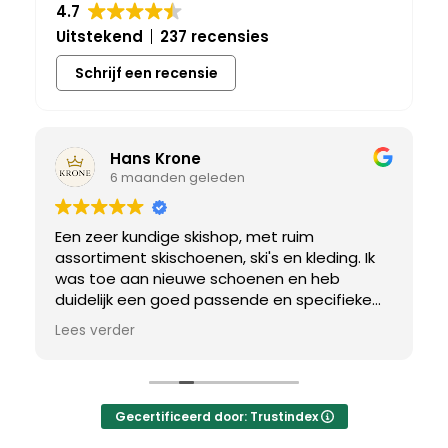
4.7
Uitstekend
237 recensies
Schrijf een recensie
Hans Krone
6 maanden geleden
Een zeer kundige skishop, met ruim
assortiment skischoenen, ski's en kleding. Ik
was toe aan nieuwe schoenen en heb
duidelijk een goed passende en specifieke
breedtemaat nodig. Er werd uitgebreid de
Lees verder
tijd genomen om de juiste schoen te vinden.
Uiteindelijk een perfect bij mij passend paar
gevonden, waar met een paar kleine
aanpassing het perfecte model van werd
Gecertificeerd door: Trustindex
gemaakt.