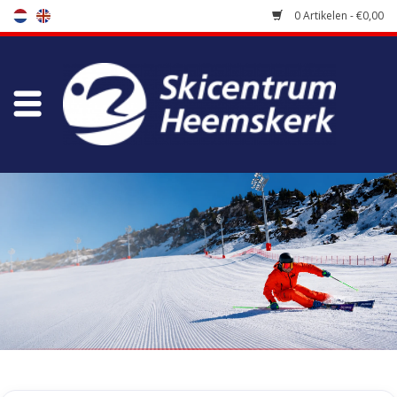
0 Artikelen - €0,00
Winkel
Skischool
Bootfitting
Onderhoud
Reizen
Koopgidsen
Home
/
Tags
/
dexterity