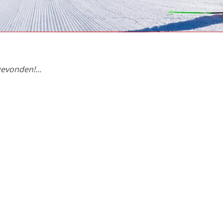
et birkin
evonden!...