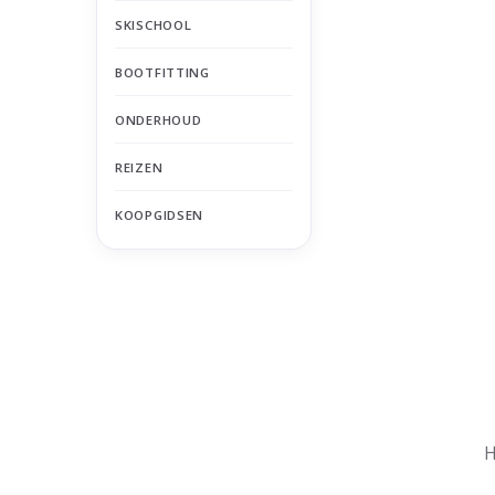
SKISCHOOL
BOOTFITTING
ONDERHOUD
REIZEN
KOOPGIDSEN
Nu gesloten
Zomervakantie
H
Maandag
Gesloten