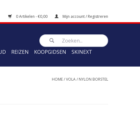
0 Artikelen - €0,00
Mijn account / Registreren
UD
REIZEN
KOOPGIDSEN
SKINEXT
HOME
/
VOLA
/
NYLON BORSTEL