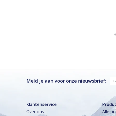
Nu gesloten
Zomervakantie
H
Maandag
Gesloten
Dinsdag
Gesloten
Woensdag
Gesloten
Donderdag · vandaag
Gesloten
Vrijdag
Gesloten
Meld je aan voor onze nieuwsbrief:
Zaterdag
Gesloten
Zondag
Gesloten
Klantenservice
Produ
Over ons
Alle p