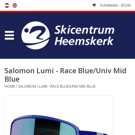
0 Artikelen - €0,00
Winkel
Skischool
Bootfitting
Salomon Lumi - Race Blue/Univ Mid
Blue
Onderhoud
HOME
/
SALOMON
/
LUMI - RACE BLUE/UNIV MID BLUE
Reizen
Koopgidsen