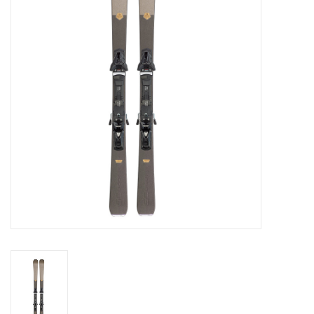
Skinext