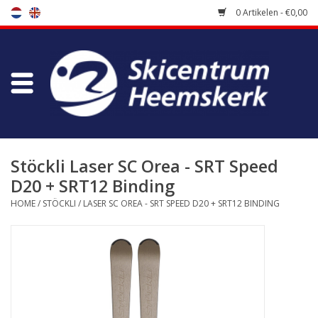
0 Artikelen - €0,00
Winkel
Skischool
Bootfitting
Stöckli Laser SC Orea - SRT Speed
D20 + SRT12 Binding
Onderhoud
HOME
/
STÖCKLI
/
LASER SC OREA - SRT SPEED D20 + SRT12 BINDING
Reizen
Koopgidsen