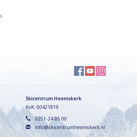
s.
Skicentrum Heemskerk
KvK: 60421819
0251-24 85 00
info@skicentrumheemskerk.nl