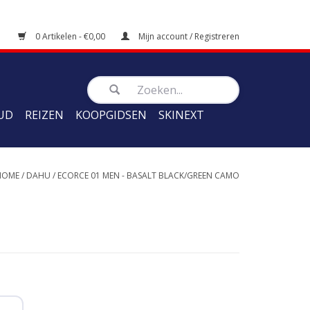
0 Artikelen - €0,00
Mijn account / Registreren
UD
REIZEN
KOOPGIDSEN
SKINEXT
HOME
/
DAHU
/
ECORCE 01 MEN - BASALT BLACK/GREEN CAMO