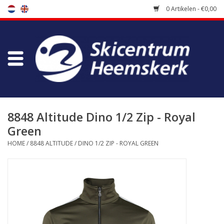
0 Artikelen - €0,00
Winkel
Skischool
Bootfitting
8848 Altitude Dino 1/2 Zip - Royal
Green
Onderhoud
HOME
/
8848 ALTITUDE
/
DINO 1/2 ZIP - ROYAL GREEN
Reizen
Koopgidsen