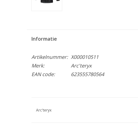
Informatie
Artikelnummer:
X000010511
Merk:
Arc'teryx
EAN code:
623555780564
Arc'teryx