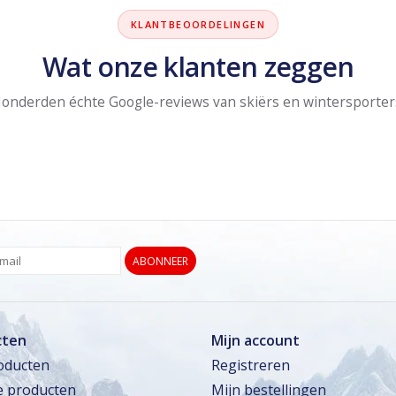
KLANTBEOORDELINGEN
Wat onze klanten zeggen
onderden échte Google-reviews van skiërs en wintersporter
ABONNEER
cten
Mijn account
roducten
Registreren
 producten
Mijn bestellingen