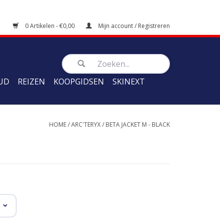
0 Artikelen - €0,00
Mijn account / Registreren
UD
REIZEN
KOOPGIDSEN
SKINEXT
HOME
/
ARC'TERYX
/
BETA JACKET M - BLACK