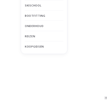
SKISCHOOL
BOOTFITTING
ONDERHOUD
REIZEN
KOOPGIDSEN
Nu gesloten
Zomervakantie
H
Maandag
Gesloten