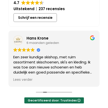
4.7
Uitstekend
237 recensies
Schrijf een recensie
Hans Krone
6 maanden geleden
Een zeer kundige skishop, met ruim
assortiment skischoenen, ski's en kleding. Ik
was toe aan nieuwe schoenen en heb
duidelijk een goed passende en specifieke
breedtemaat nodig. Er werd uitgebreid de
Lees verder
tijd genomen om de juiste schoen te vinden.
Uiteindelijk een perfect bij mij passend paar
gevonden, waar met een paar kleine
aanpassing het perfecte model van werd
Gecertificeerd door: Trustindex
gemaakt.