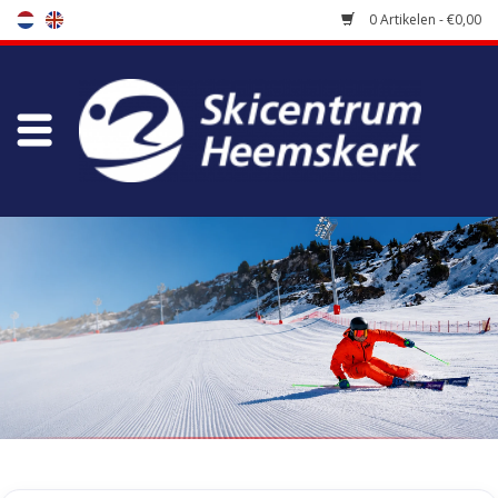
0 Artikelen - €0,00
Winkel
Skischool
Bootfitting
Onderhoud
Reizen
Koopgidsen
Home
/
Tags
/
shin