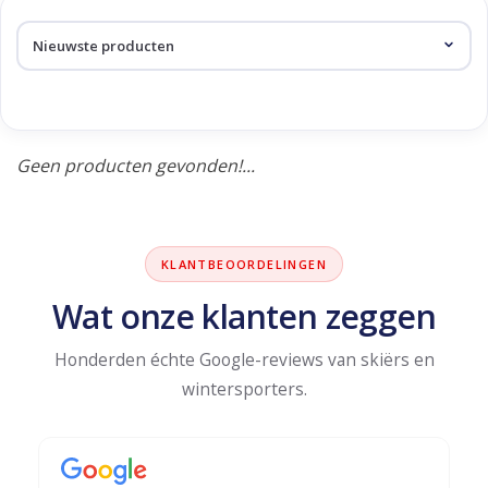
Skinext
Producten getagd met shin
Geen producten gevonden!...
KLANTBEOORDELINGEN
Wat onze klanten zeggen
Honderden échte Google-reviews van skiërs en
wintersporters.