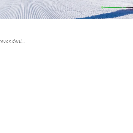
et Sentinel
evonden!...