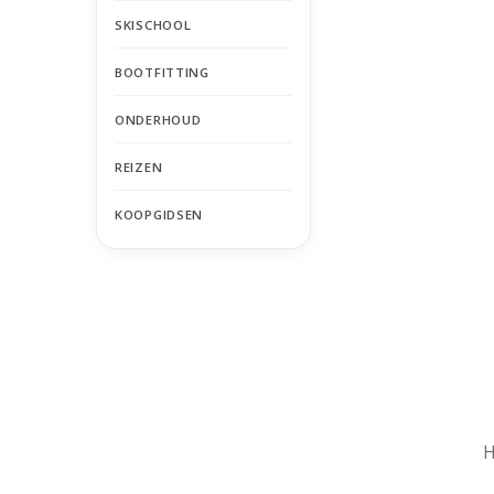
SKISCHOOL
BOOTFITTING
ONDERHOUD
REIZEN
KOOPGIDSEN
Nu gesloten
Zomervakantie
H
Maandag
Gesloten