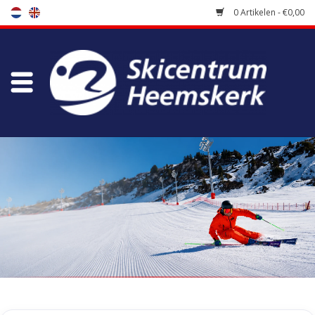
0 Artikelen - €0,00
Winkel
Skischool
Bootfitting
Onderhoud
Reizen
Koopgidsen
Home
/
Tags
/
salopet