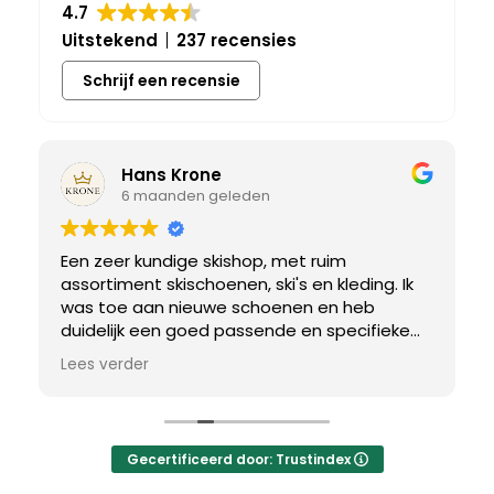
4.7
Uitstekend
237 recensies
Schrijf een recensie
Hans Krone
6 maanden geleden
Een zeer kundige skishop, met ruim
assortiment skischoenen, ski's en kleding. Ik
was toe aan nieuwe schoenen en heb
duidelijk een goed passende en specifieke
breedtemaat nodig. Er werd uitgebreid de
Lees verder
tijd genomen om de juiste schoen te vinden.
Uiteindelijk een perfect bij mij passend paar
gevonden, waar met een paar kleine
aanpassing het perfecte model van werd
Gecertificeerd door: Trustindex
gemaakt.