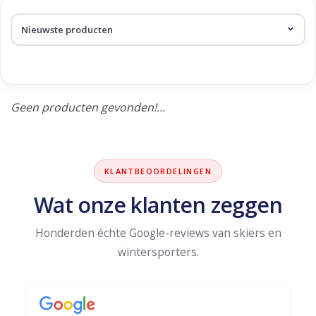
Skinext
Producten getagd met robin
Geen producten gevonden!...
KLANTBEOORDELINGEN
Wat onze klanten zeggen
Honderden échte Google-reviews van skiërs en
wintersporters.