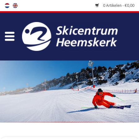
0 Artikelen - €0,00
Winkel
Skischool
Bootfitting
Onderhoud
Reizen
Koopgidsen
Home
/
Tags
/
robin