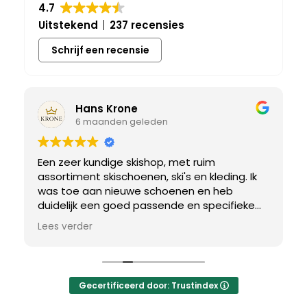
4.7
Uitstekend
237 recensies
Schrijf een recensie
Hans Krone
6 maanden geleden
Een zeer kundige skishop, met ruim
assortiment skischoenen, ski's en kleding. Ik
was toe aan nieuwe schoenen en heb
duidelijk een goed passende en specifieke
breedtemaat nodig. Er werd uitgebreid de
Lees verder
tijd genomen om de juiste schoen te vinden.
Uiteindelijk een perfect bij mij passend paar
gevonden, waar met een paar kleine
aanpassing het perfecte model van werd
Gecertificeerd door: Trustindex
gemaakt.