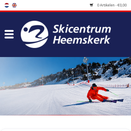
0 Artikelen - €0,00
Winkel
Skischool
Bootfitting
Onderhoud
Reizen
Koopgidsen
Home
/
Winkel
/
Skiracers
/
Racehandschoenen