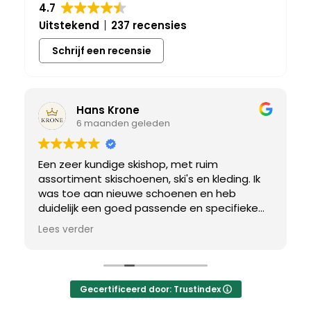
4.7
Uitstekend
237 recensies
Schrijf een recensie
Hans Krone
6 maanden geleden
Een zeer kundige skishop, met ruim
assortiment skischoenen, ski's en kleding. Ik
was toe aan nieuwe schoenen en heb
duidelijk een goed passende en specifieke
breedtemaat nodig. Er werd uitgebreid de
Lees verder
tijd genomen om de juiste schoen te vinden.
Uiteindelijk een perfect bij mij passend paar
gevonden, waar met een paar kleine
aanpassing het perfecte model van werd
Gecertificeerd door: Trustindex
gemaakt.