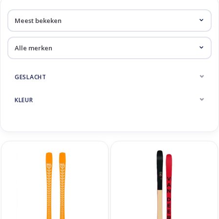
Skinext
Freeride ski's
GESLACHT
KLEUR