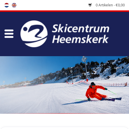
0 Artikelen - €0,00
Winkel
Skischool
Bootfitting
Onderhoud
Reizen
Koopgidsen
Home
/
Winkel
/
Ski's kopen
/
Freeride ski's