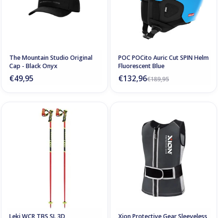
The Mountain Studio Original
POC POCito Auric Cut SPIN Helm
Cap - Black Onyx
Fluorescent Blue
€49,95
€132,96
€189,95
Leki WCR TBS SL 3D
Xion Protective Gear Sleeveless