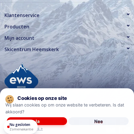
Klantenservice
Producten
Mijn account
Skicentrum Heemskerk
Wij slaan cookies op om onze website te verbeteren. Is dat
akkoord?
© Copyright 2026 Skicentrum Heemskerk
Ja
Nee
Nu gesloten
Meer over cookies »
Zomervakantie