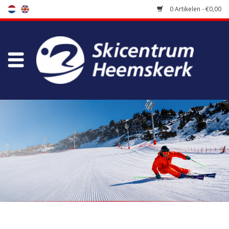
0 Artikelen - €0,00
Winkel
Skischool
Bootfitting
Onderhoud
Reizen
Koopgidsen
Home
/
Winkel
/
Accessoires