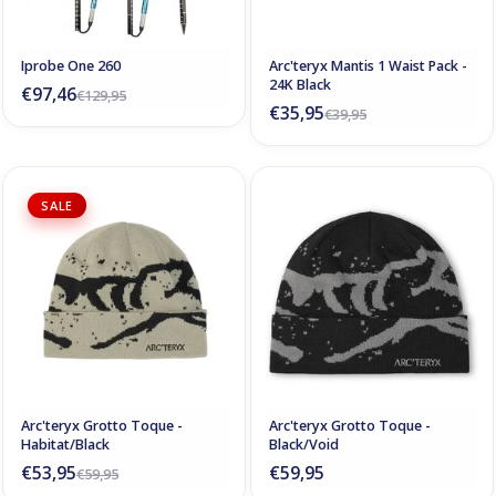
Iprobe One 260
Arc'teryx Mantis 1 Waist Pack -
24K Black
€97,46
€129,95
€35,95
€39,95
SALE
Arc'teryx Grotto Toque -
Arc'teryx Grotto Toque -
Habitat/Black
Black/Void
€53,95
€59,95
€59,95