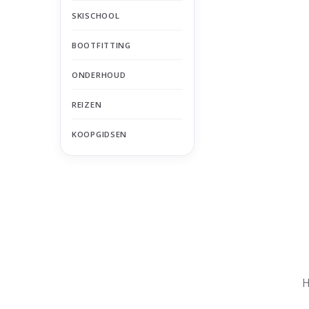
SKISCHOOL
BOOTFITTING
ONDERHOUD
REIZEN
KOOPGIDSEN
Nu gesloten
Zomervakantie
H
Maandag
Gesloten