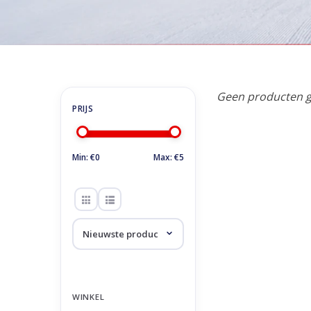
Home
/
Tags
/
ne
Producten getagd 
Geen producten g
Min: €
0
Max: €
5
WINKEL