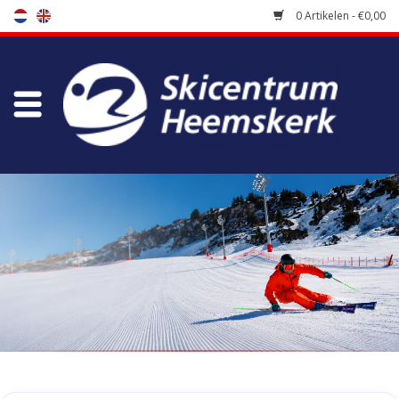
0 Artikelen - €0,00
Winkel
Skischool
Bootfitting
Onderhoud
Reizen
Koopgidsen
Home
/
Tags
/
magna