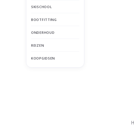
SKISCHOOL
BOOTFITTING
ONDERHOUD
REIZEN
KOOPGIDSEN
Nu gesloten
Zomervakantie
H
Maandag
Gesloten