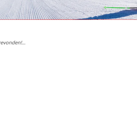
met argon
evonden!...