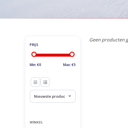
Home
/
Tags
/
argon
Producten getagd 
Geen producten g
Min: €
0
Max: €
5
WINKEL